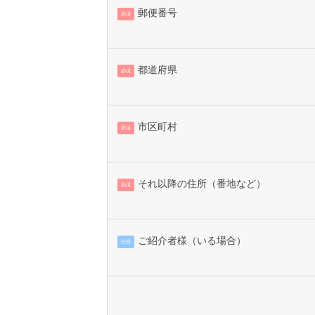
郵便番号
必須
都道府県
必須
市区町村
必須
それ以降の住所（番地など）
必須
ご紹介者様（いる場合）
任意