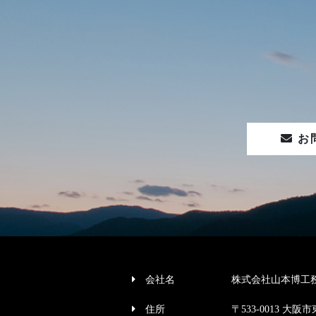
お
会社名
株式会社山本博工
住所
〒533-0013 大阪市