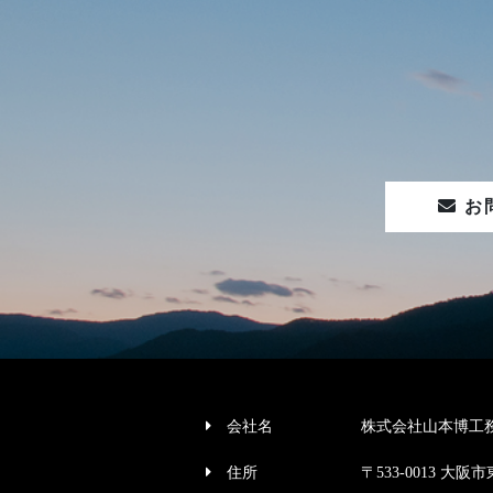
お
会社名
株式会社山本博工
住所
〒533-0013 大阪市