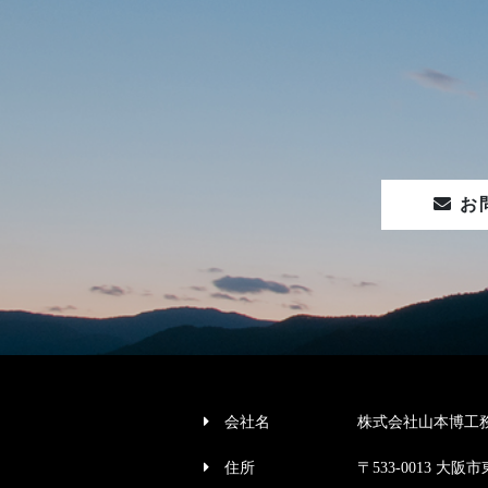
お
会社名
株式会社山本博工
住所
〒533-0013 大阪市