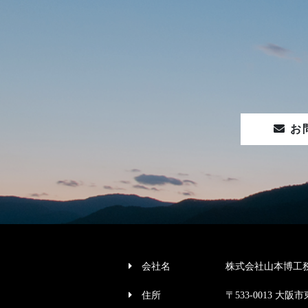
お
会社名
株式会社山本博工
住所
〒533-0013 大阪市