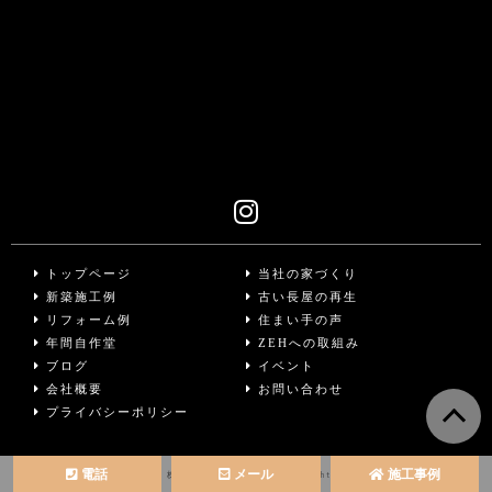
トップページ
当社の家づくり
新築施工例
古い長屋の再生
リフォーム例
住まい手の声
年間自作堂
ZEHへの取組み
ブログ
イベント
会社概要
お問い合わせ
プライバシーポリシー
電話
メール
施工事例
Copyright © 株式会社 山本博工務店 All Rights Reserved.