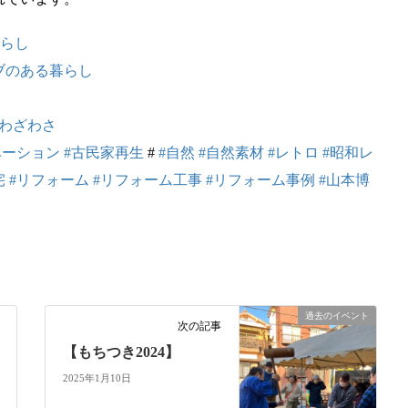
暮らし
ブのある暮らし
#わざわさ
ベーション
#古民家再生
#
#自然
#自然素材
#レトロ
#昭和レ
宅
#リフォーム
#リフォーム工事
#リフォーム事例
#山本博
過去のイベント
次の記事
【もちつき2024】
2025年1月10日