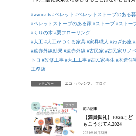
#warmarts
#ペレット
#ペレットストーブのある
#ペレットストーブのある家
#ストーブ
#ストー
#くりの木
#栗フローリング
#大工
#大工がつくる家具
#家具職人
#わざわ座
#遠赤外線効果
#遠赤外線
#古民家
#古民家リノ
トロ
#改修工事
#大工工事
#古民家再生
#木造住
工務店
エコ・パッシブ
、
ブログ
カテゴリー
ブログ
前の記事
【満員御礼】10/26こど
もこうむてん2024
2024年10月23日