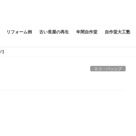
リフォーム例
古い長屋の再生
年間自作堂
自作堂大工塾
ブ】
エコ・パッシブ