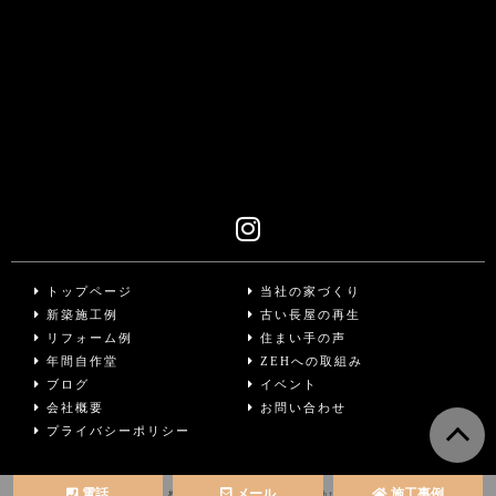
トップページ
当社の家づくり
新築施工例
古い長屋の再生
リフォーム例
住まい手の声
年間自作堂
ZEHへの取組み
ブログ
イベント
会社概要
お問い合わせ
プライバシーポリシー
電話
メール
施工事例
Copyright © 株式会社 山本博工務店 All Rights Reserved.