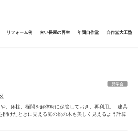
リフォーム例
古い長屋の再生
年間自作堂
自作堂大工塾
見学会
区
梁や、床柱、欄間を解体時に保管しておき、再利用。 建具
子を開けたときに見える庭の松の木も美しく見えるよう計算